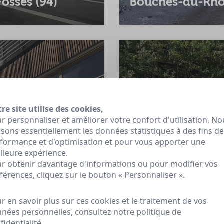
ossés (94)
Bouches-du-Rhô
re site utilise des cookies,
r personnaliser et améliorer votre confort d'utilisation. No
lisons essentiellement les données statistiques à des fins de
formance et d'optimisation et pour vous apporter une
lleure expérience.
r obtenir davantage d'informations ou pour modifier vos
férences, cliquez sur le bouton « Personnaliser ».
 et du low tech
12/09/2023
r en savoir plus sur ces cookies et le traitement de vos
a Conti au
Séminaire 2023 :
nées personnelles, consultez notre
politique de
fidentialité
.