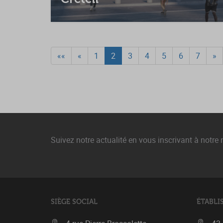
««
«
1
2
3
4
5
6
7
»
Suivez notre actualité en vous inscrivant à notre 
SIÈGE SOCIAL
ÉTABLI