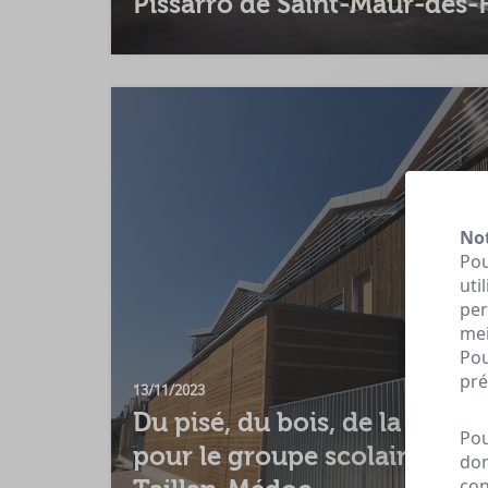
Pissarro de Saint-Maur-des-F
Not
Pou
uti
per
mei
Pou
pré
13/11/2023
Du pisé, du bois, de la paille
Pou
pour le groupe scolaire Anit
don
con