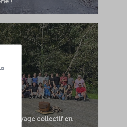
ne !
us
 un voyage collectif en