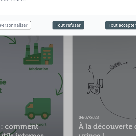
Île-de-France !
Personnaliser
Tout refuser
Tout accepte
04/07/2023
S : comment
À la découverte 
tils internes
urines !