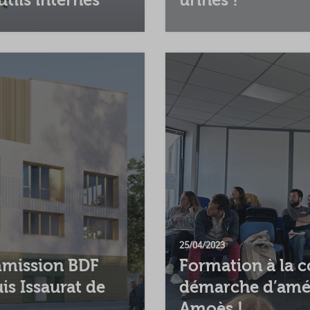
25/04/2023
mmission BDF
Formation à la c
is Issaurat de
démarche d’amél
Amoès !