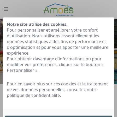
Notre site utilise des cookies,
Pour personnaliser et améliorer votre confort
d'utilisation. Nous utilisons essentiellement les
Suite de notre mission
données statistiques à des fins de performance et
d'optimisation et pour vous apporter une meilleure
d'AMO pour la piscine
expérience.
Pour obtenir davantage d'informations ou pour
Bellejouanne à Poitiers !
modifier vos préférences, cliquez sur le bouton «
Personnaliser ».
Pour en savoir plus sur ces cookies et le traitement
de vos données personnelles, consultez notre
politique de confidentialité
.
Publié le 10/02/2026
Homepage
>
Actualités
>
Suite de notre mission d'AMO pour la piscine
Bellejouanne à Poitiers !