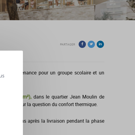
PARTAGER
tation maintenance pour un groupe scolaire et un
us
e C (1900 m²),
dans le quartier Jean Moulin de
ticulière sur la question du confort thermique.
squ'à 2 ans après la livraison pendant la phase