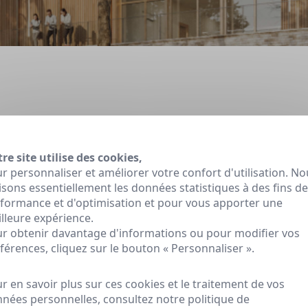
ivi performanciel d'un groupe scolaire et d'un gymnase à Villeneuve-la-Garenne
re site utilise des cookies,
notre mission d'AMO
pour le suivi performanciel et d'exploi
r personnaliser et améliorer votre confort d'utilisation. No
 d'éCo.Urbain
!
lisons essentiellement les données statistiques à des fins de
formance et d'optimisation et pour vous apporter une
lleure expérience.
pe scolaire de 28 classes (4500 m²) et d'un gymnase de typ
r obtenir davantage d'informations ou pour modifier vos
dans le cadre d'une démarche HQE Bâtiment, avec une attention par
férences, cliquez sur le bouton « Personnaliser ».
 éCo.Urbain depuis le début de la conception (phase APD), ju
r en savoir plus sur ces cookies et le traitement de vos
 performance énergétique et de qualité environnementale.
nées personnelles, consultez notre
politique de