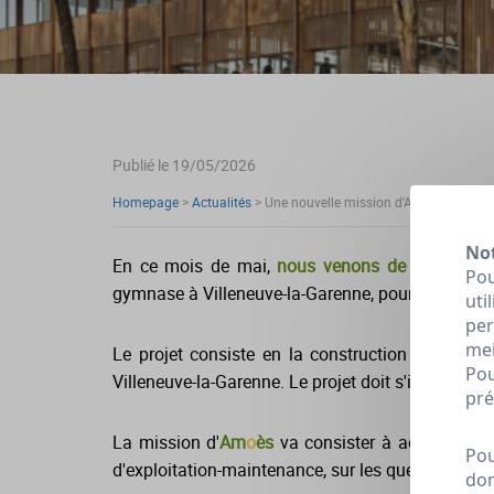
Publié le 19/05/2026
Homepage
>
Actualités
>
Une nouvelle mission d'AMO pour le su
Not
En ce mois de mai,
nous venons de démarrer 
Pou
gymnase à Villeneuve-la-Garenne, pour le compte
uti
per
mei
Le projet consiste en la construction d'
un grou
Pou
Villeneuve-la-Garenne. Le projet doit s'inscrire 
pré
La mission d'
Am
o
ès
va consister à accompagner
Pou
d'exploitation-maintenance, sur les questions de
don