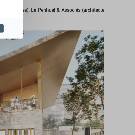
cte gymnase), Le Penhuel & Associés (architecte
Éclairage).
r