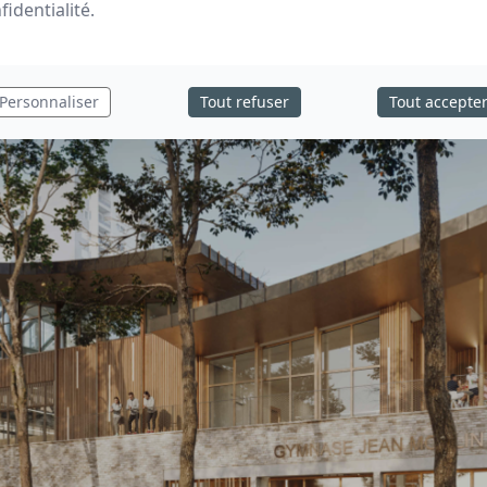
fidentialité
.
e mandataire) et une MOE rassemblant Atelier Agopyan (archite
ts IDF (BE), Terralis (VRD), Elioth (environnement), Noctabene (
Personnaliser
Tout refuser
Tout accepte